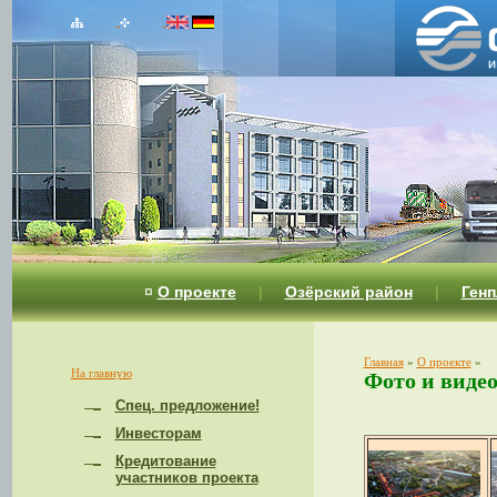
¤
О проекте
|
Озёрский район
|
Генп
Главная
»
О проекте
»
На главную
Фото и виде
Спец. предложение!
Инвесторам
Кредитование
участников проекта