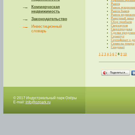
Рефинансирован
Рынок
Коммерческая
Рынок аукционн
недвижимость
Рынок быков
Рынок недвижи
Рыночный заказ
Законодательство
Сбор прибыли
Сверхкупля
Инвестиционный
Сверхпродажа
словарь
Сделки предэми
Сервитут
Сертификат о д
Символы тикера
Синдикат
1
2
3
4
5
6
7
8
9
10
Поделиться…
© 2017 Индустриальный парк Озёры
E-mail:
info@ozpark.ru