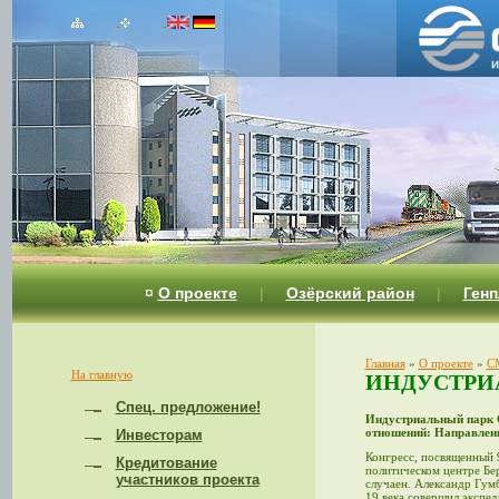
¤
О проекте
|
Озёрский район
|
Генп
Главная
»
О проекте
»
С
На главную
ИНДУСТРИА
Спец. предложение!
Индустриальный парк О
отношений: Направлени
Инвесторам
Конгресс, посвященный 
Кредитование
политическом центре Бе
участников проекта
случаен. Александр Гумб
19 века совершил экспе