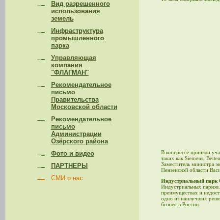
Вид разрешенного
использования
земель
Инфраструктура
промышленного
парка
Управляющая
компания
"ФЛАГМАН"
Рекомендательное
письмо
Правительства
Московской области
Рекомендательное
письмо
Администрации
Озёрского района
В конгрессе приняли уч
Фото и видео
таких как Siemens, Beit
Заместитель министра э
ПАРТНЕРЫ
Пензенской области Вас
СМИ о нас
Индустриальный парк
Индустриальных парков.
преимуществах и недост
одно из наилучших реше
бизнес в России.