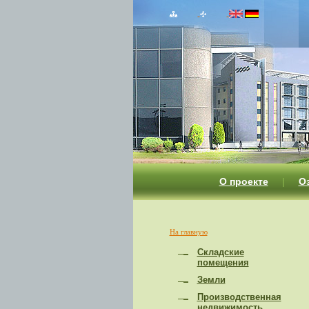
О проекте
|
О
На главную
Складские
помещения
Земли
Производственная
недвижимость