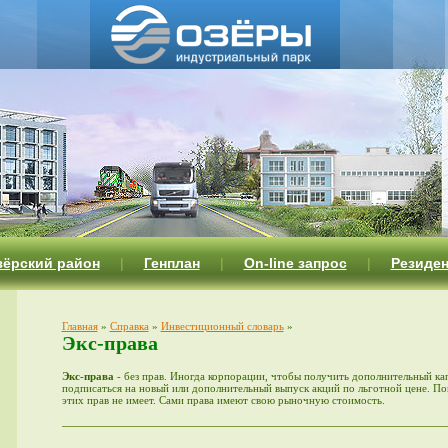
зёрский район
|
Генплан
|
On-line запрос
|
Резиде
Главная
»
Справка
»
Инвестиционный словарь
»
Экс-права
Экс-права
- без прав. Иногда корпорации, чтобы получить дополнительный ка
подписаться на новый или дополнительный выпуск акций по льготной цене. По
этих прав не имеет. Сами права имеют свою рыночную стоимость.