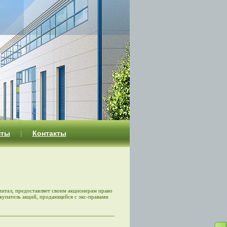
нты
|
Контакты
питал, предоставляет своим акционерам право
купатель акций, продающейся с экс-правами