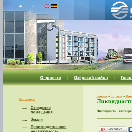
О проекте
|
Озёрский район
|
Генп
Главная
»
Справка
»
Инв
На главную
Ликвидност
Складские
Ликвидность
- категори
помещения
Земли
Производственная
Поделиться…
недвижимость