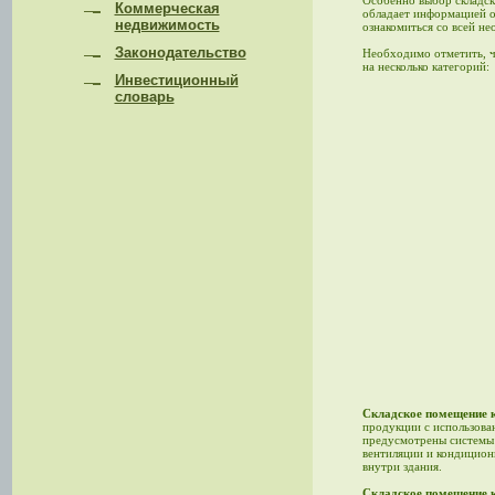
Особенно выбор складск
Коммерческая
обладает информацией о 
недвижимость
ознакомиться со всей н
Законодательство
Необходимо отметить, ч
на несколько категорий:
Инвестиционный
словарь
Складское помещение 
продукции с использова
предусмотрены системы 
вентиляции и кондицион
внутри здания.
Складское помещение к