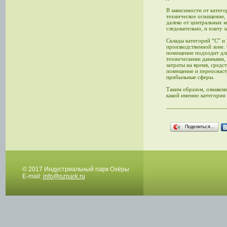
В зависимости от катего
техническое оснащение, 
далеко от центральных 
следовательно, и плату з
Склады категорий “C” и 
производственной зоне. 
помещение подходит для
техническими данными, т
затраты на время, средс
помещение и переоснасти
прибыльные сферы.
Таким образом, ознаком
какой именно категории 
Поделиться…
© 2017 Индустриальный парк Озёры
E-mail:
info@ozpark.ru