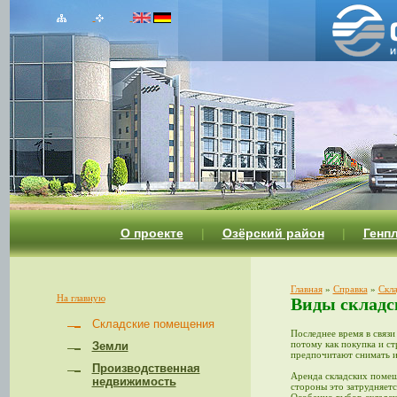
О проекте
|
Озёрский район
|
Генп
Главная
»
Справка
»
Скл
На главную
Виды склад
Складские помещения
Последнее время в связ
потому как покупка и ст
Земли
предпочитают снимать и
Производственная
Аренда складских помеще
недвижимость
стороны это затрудняет